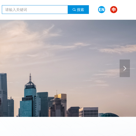
.
끠
搜索
En
넲